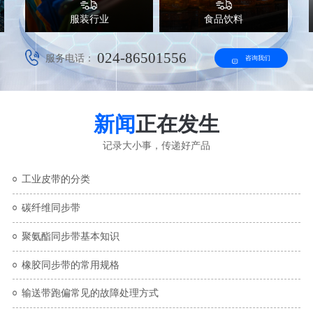
服装行业
食品饮料
024-86501556
服务电话：
咨询我们
新闻
正在发生
记录大小事，传递好产品
工业皮带的分类
碳纤维同步带
聚氨酯同步带基本知识
橡胶同步带的常用规格
输送带跑偏常见的故障处理方式