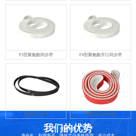
P3型聚氨酯同步带
P4型聚氨酯开口同步带
双面齿同步带
特殊加工同步带
我们的优势
查看更多
寿命长，利用率高，降低产品更换周期，减少成本