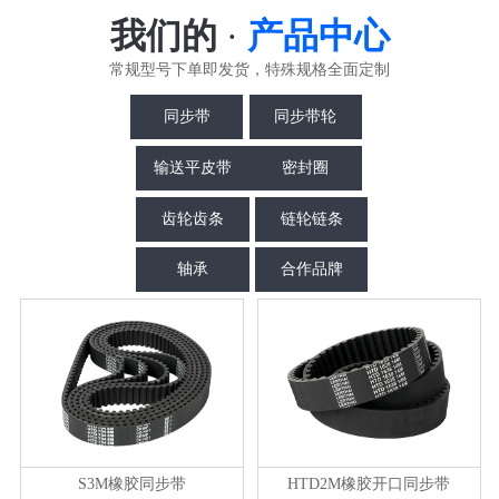
我们的
·
产品中心
常规型号下单即发货，特殊规格全面定制
同步带
同步带轮
输送平皮带
密封圈
齿轮齿条
链轮链条
轴承
合作品牌
S3M橡胶同步带
HTD2M橡胶开口同步带