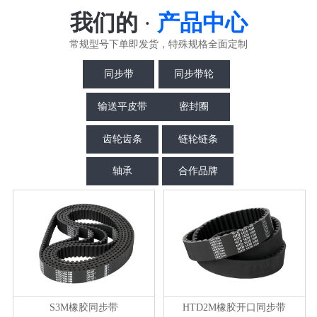
我们的
·
产品中心
常规型号下单即发货，特殊规格全面定制
同步带
同步带轮
输送平皮带
密封圈
齿轮齿条
链轮链条
轴承
合作品牌
S3M橡胶同步带
HTD2M橡胶开口同步带