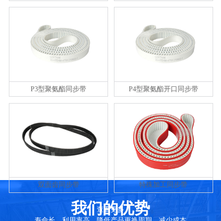
P3型聚氨酯同步带
P4型聚氨酯开口同步带
双面齿同步带
特殊加工同步带
我们的优势
查看更多
寿命长，利用率高，降低产品更换周期，减少成本