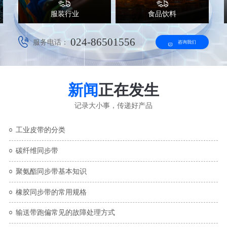
服装行业
食品饮料
024-86501556
服务电话：
咨询我们
新闻
正在发生
记录大小事，传递好产品
工业皮带的分类
碳纤维同步带
聚氨酯同步带基本知识
橡胶同步带的常用规格
输送带跑偏常见的故障处理方式