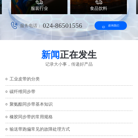
服装行业
食品饮料
024-86501556
服务电话：
咨询我们
新闻
正在发生
记录大小事，传递好产品
工业皮带的分类
碳纤维同步带
聚氨酯同步带基本知识
橡胶同步带的常用规格
输送带跑偏常见的故障处理方式