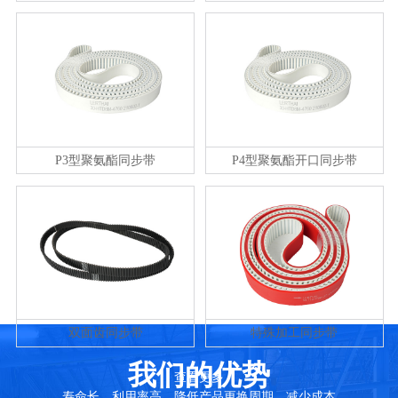
P3型聚氨酯同步带
P4型聚氨酯开口同步带
双面齿同步带
特殊加工同步带
我们的优势
查看更多
寿命长，利用率高，降低产品更换周期，减少成本