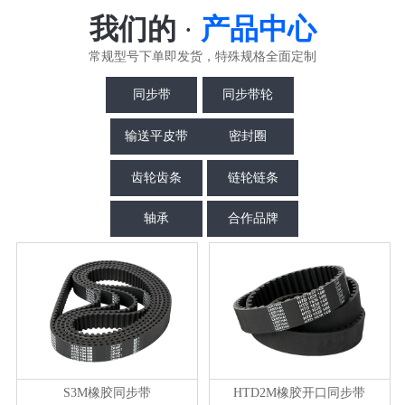
我们的
·
产品中心
常规型号下单即发货，特殊规格全面定制
同步带
同步带轮
输送平皮带
密封圈
齿轮齿条
链轮链条
轴承
合作品牌
S3M橡胶同步带
HTD2M橡胶开口同步带