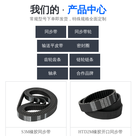
我们的
·
产品中心
常规型号下单即发货，特殊规格全面定制
同步带
同步带轮
输送平皮带
密封圈
齿轮齿条
链轮链条
轴承
合作品牌
S3M橡胶同步带
HTD2M橡胶开口同步带