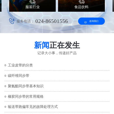
服装行业
食品饮料
024-86501556
服务电话：
咨询我们
新闻
正在发生
记录大小事，传递好产品
工业皮带的分类
碳纤维同步带
聚氨酯同步带基本知识
橡胶同步带的常用规格
输送带跑偏常见的故障处理方式