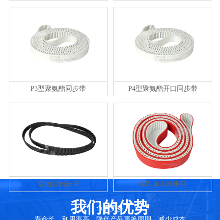
P3型聚氨酯同步带
P4型聚氨酯开口同步带
双面齿同步带
特殊加工同步带
我们的优势
查看更多
寿命长，利用率高，降低产品更换周期，减少成本