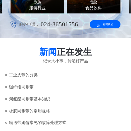
服装行业
食品饮料
024-86501556
服务电话：
咨询我们
新闻
正在发生
记录大小事，传递好产品
工业皮带的分类
碳纤维同步带
聚氨酯同步带基本知识
橡胶同步带的常用规格
输送带跑偏常见的故障处理方式