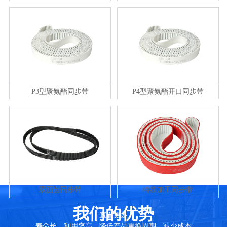
P3型聚氨酯同步带
P4型聚氨酯开口同步带
双面齿同步带
特殊加工同步带
我们的优势
查看更多
寿命长，利用率高，降低产品更换周期，减少成本