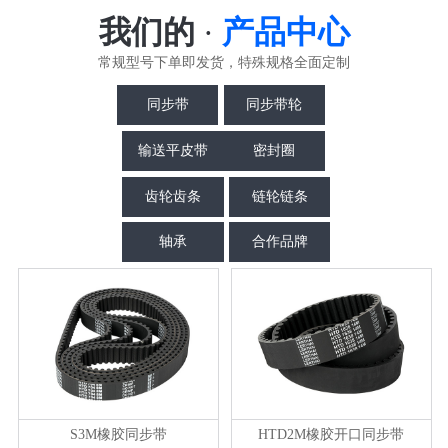
我们的
·
产品中心
常规型号下单即发货，特殊规格全面定制
同步带
同步带轮
输送平皮带
密封圈
齿轮齿条
链轮链条
轴承
合作品牌
S3M橡胶同步带
HTD2M橡胶开口同步带