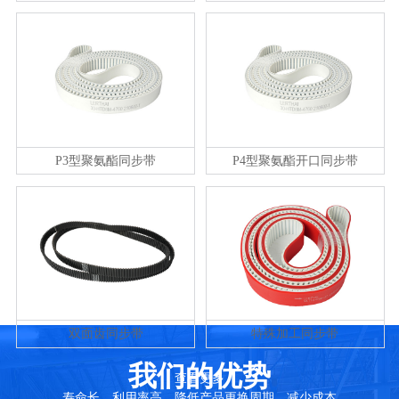
P3型聚氨酯同步带
P4型聚氨酯开口同步带
双面齿同步带
特殊加工同步带
我们的优势
查看更多
寿命长，利用率高，降低产品更换周期，减少成本