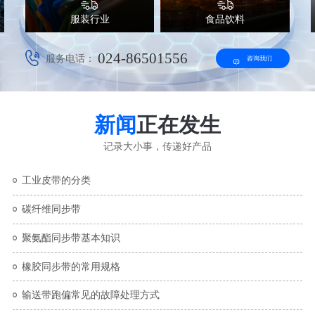
服装行业
食品饮料
024-86501556
服务电话：
咨询我们
新闻
正在发生
记录大小事，传递好产品
工业皮带的分类
碳纤维同步带
聚氨酯同步带基本知识
橡胶同步带的常用规格
输送带跑偏常见的故障处理方式