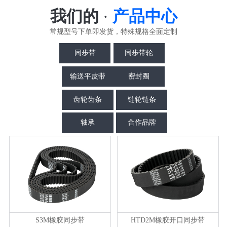
我们的
·
产品中心
常规型号下单即发货，特殊规格全面定制
同步带
同步带轮
输送平皮带
密封圈
齿轮齿条
链轮链条
轴承
合作品牌
S3M橡胶同步带
HTD2M橡胶开口同步带